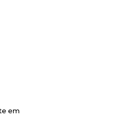
BLOG
LOJA
CONTATO
nte em