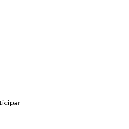
BLOG
LOJA
CONTATO
ticipar