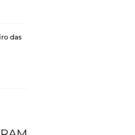
iro das
GRAM