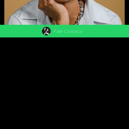
Fale Conosco
Entre conquistas, desafios e uma rotina que
nem sempre permite pausas, quantas vezes
nos permitimos um olhar mais gentil para
nós mesmas? A fotografia tem esse poder: de