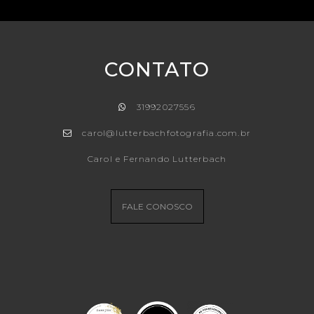
CONTATO
31992027556
carol@lutterbachfotografia.com.br
Carol e Fernando Lutterbach
FALE CONOSCO