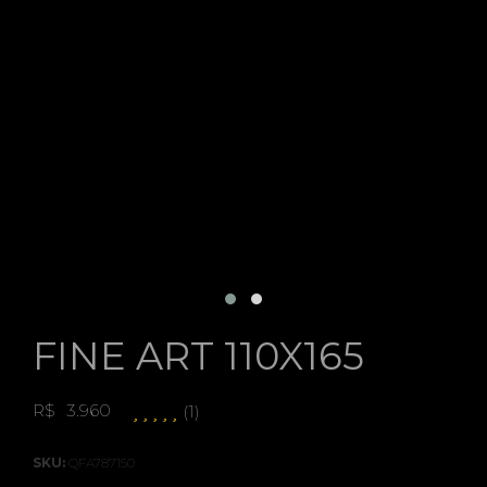
FINE ART 110X165
R$
3.960
(1)
SKU:
QFA787150