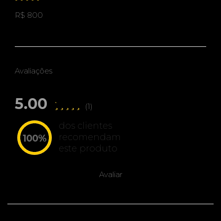
R$ 800
Avaliações
5.00
(1)
dos clientes
recomendam
100%
este produto
Avaliar