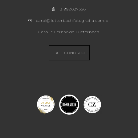
31992027556
carol@lutterbachfotografia.com.br
Carol e Fernando Lutterbach
FALE CONOSCO