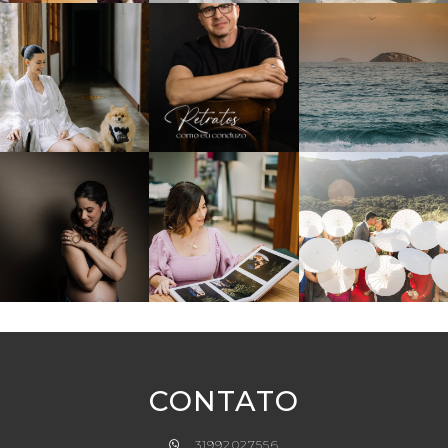
CONTATO
31992027556