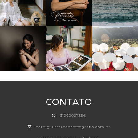
CONTATO
31992027556
carol@lutterbachfotografia.com.br