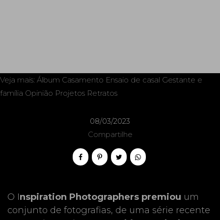
Veja mais:
Álbum
Casamento
Ensaio de casal
Gestante e
família
Opinião
Projetos
Retratos
08/03/2023
Compartilhe
O
I
nspiration Photographers premiou
um
conjunto de fotografias, de uma série recente