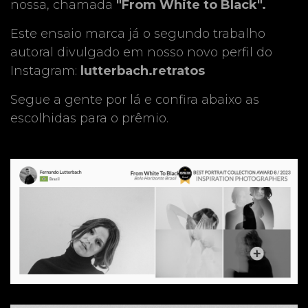
nossa, chamada
"From White to Black".
Este ensaio marca já o segundo trabalho
autoral divulgado em nosso novo perfil do
Instagram:
lutterbach.retratos
Segue a gente por lá e confira abaixo as
escolhidas para o prêmio.